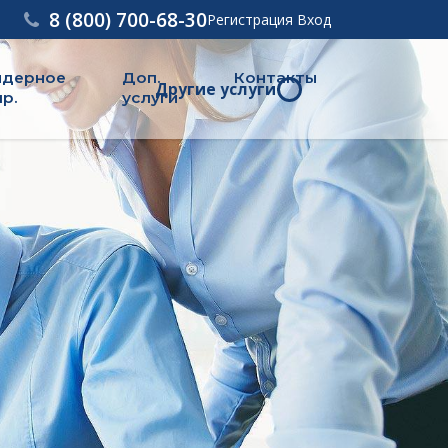
8 (800) 700-68-30
Регистрация
Вход
ндерное
Доп.
Контакты
Другие услуги
р.
услуги