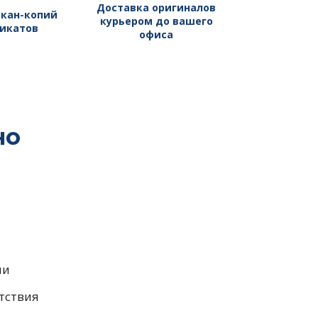
Доставка оригиналов
скан-копий
курьером до вашего
икатов
офиса
но
ии
тствия