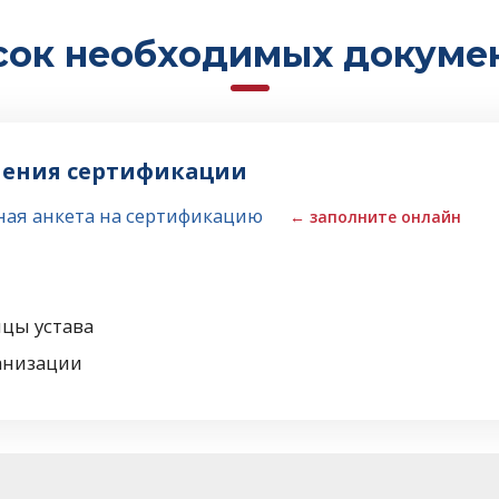
сок необходимых докумен
чения сертификации
ая анкета на сертификацию
← заполните онлайн
ицы устава
анизации