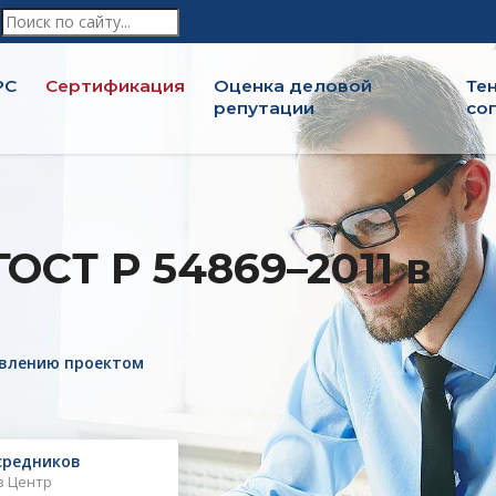
РС
Сертификация
Оценка деловой
Те
репутации
соп
ОСТ Р 54869–2011 в
авлению проектом
средников
в Центр