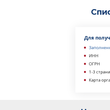
Спи
Для полу
Заполненн
ИНН
ОГРН
1-3 стран
Карта орг