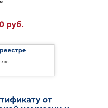
ие
0 руб.
 реестре
НОП03.
ртификату от